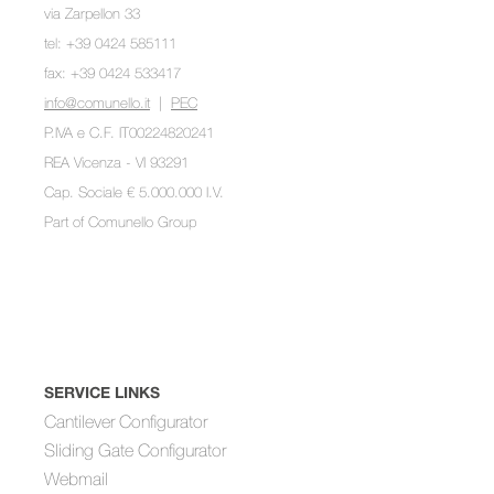
via Zarpellon 33
tel: +39 0424 585111
fax: +39 0424 533417
info@comunello.it
|
PEC
P.IVA e C.F. IT00224820241
REA Vicenza - VI 93291
Cap. Sociale € 5.000.000 I.V.
Part of
Comunello Group
SERVICE LINKS
Cantilever Configurator
Sliding Gate Configurator
Webmail