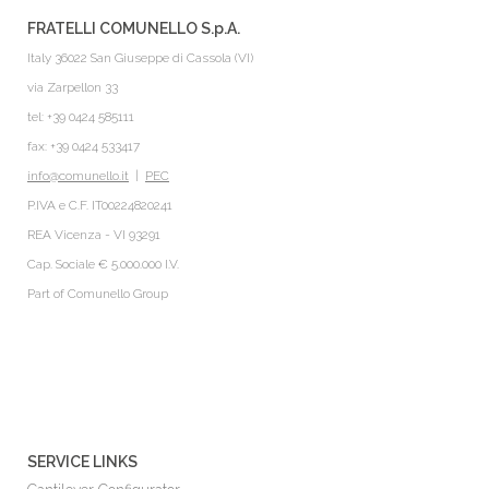
FRATELLI COMUNELLO S.p.A.
Italy 36022 San Giuseppe di Cassola (VI)
via Zarpellon 33
tel: +39 0424 585111
fax: +39 0424 533417
info@comunello.it
|
PEC
P.IVA e C.F. IT00224820241
REA Vicenza - VI 93291
Cap. Sociale € 5.000.000 I.V.
Part of
Comunello Group
SERVICE LINKS