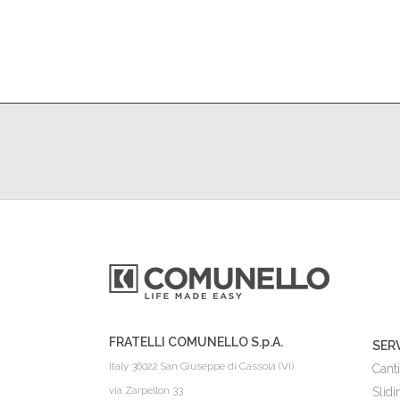
FRATELLI COMUNELLO S.p.A.
SER
Italy 36022 San Giuseppe di Cassola (VI)
Canti
via Zarpellon 33
Slidi