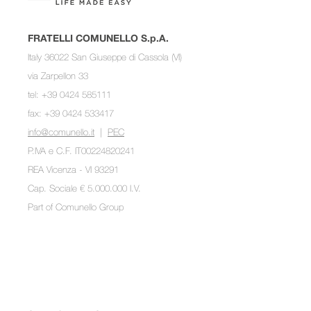
FRATELLI COMUNELLO S.p.A.
Italy 36022 San Giuseppe di Cassola (VI)
via Zarpellon 33
tel: +39 0424 585111
fax: +39 0424 533417
info@comunello.it
|
PEC
P.IVA e C.F. IT00224820241
REA Vicenza - VI 93291
Cap. Sociale € 5.000.000 I.V.
Part of
Comunello Group