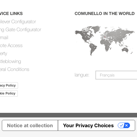
VICE LINKS
COMUNELLO IN THE WORLD
ilever Configurator
ing Gate Configurator
mail
ote Access
erty
tleblowing
ral Conditions
langue:
Français
acy Policy
ie Policy
Notice at collection
Your Privacy Choices