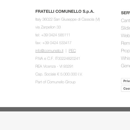
FRATELLI COMUNELLO S.p.A.
SER
Italy 36022 San Giuseppe di Cassola (VI)
Cant
via Zarpellon 33
Slid
tel: +39 0424 585111
Web
fax: +39 0424 533417
Rem
Prop
info@comunello.it
|
PEC
Whis
P.IVA e C.F. IT00224820241
Gene
REA Vicenza - VI 93291
Cap. Sociale € 5.000.000 I.V.
Priv
Part of
Comunello Group
Cook