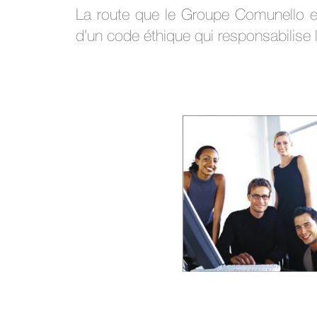
La route que le Groupe Comunello en
d’un code éthique qui responsabilise l