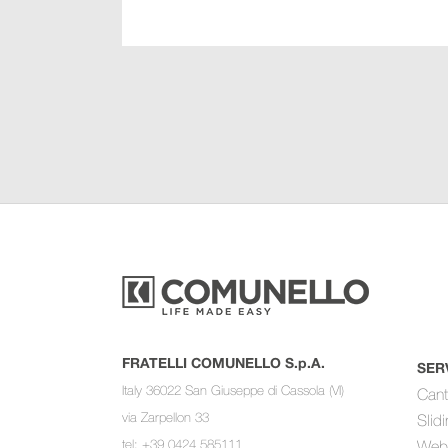
FRATELLI COMUNELLO S.p.A.
SER
Italy 36022 San Giuseppe di Cassola (VI)
Cant
via Zarpellon 33
Slid
tel: +39 0424 585111
Web