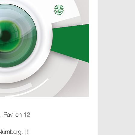
12
, Pavillon
,
ürnberg. !!!