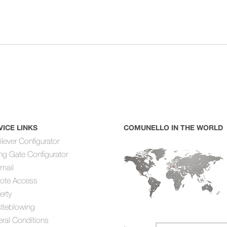
VICE LINKS
COMUNELLO IN THE WORLD
ilever Configurator
ing Gate Configurator
mail
ote Access
erty
tleblowing
ral Conditions