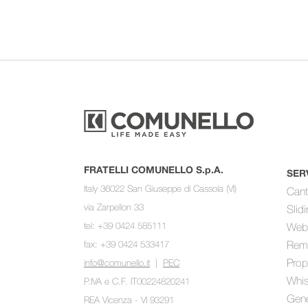
FRATELLI COMUNELLO S.p.A.
SER
Italy 36022 San Giuseppe di Cassola (VI)
Cant
via Zarpellon 33
Slid
tel: +39 0424 585111
Web
fax: +39 0424 533417
Rem
Prop
info@comunello.it
|
PEC
Whis
P.IVA e C.F. IT00224820241
Gene
REA Vicenza - VI 93291