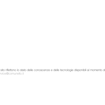
to sito riflettono lo stato delle conoscenze e delle tecnologie disponibili al momen
rvice@comunello.it