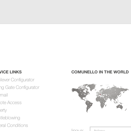
VICE LINKS
COMUNELLO IN THE WORLD
ilever Configurator
ing Gate Configurator
mail
ote Access
erty
tleblowing
ral Conditions
lingua:
Italiano