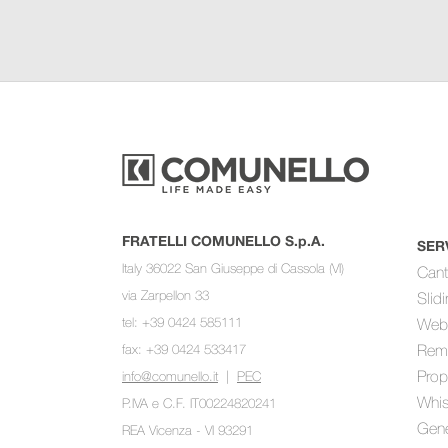
FRATELLI COMUNELLO S.p.A.
SER
Italy 36022 San Giuseppe di Cassola (VI)
Cant
via Zarpellon 33
Slid
tel: +39 0424 585111
Web
fax: +39 0424 533417
Rem
Prop
info@comunello.it
|
PEC
Whis
P.IVA e C.F. IT00224820241
Gene
REA Vicenza - VI 93291