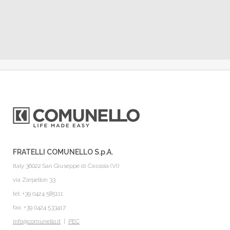
FRATELLI COMUNELLO S.p.A.
Italy 36022 San Giuseppe di Cassola (VI)
via Zarpellon 33
tel: +39 0424 585111
fax: +39 0424 533417
info@comunello.it
|
PEC