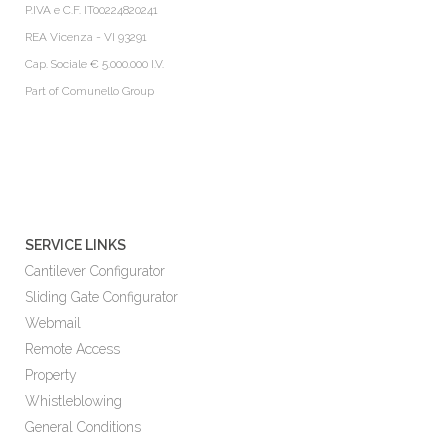
P.IVA e C.F. IT00224820241
REA Vicenza - VI 93291
Cap. Sociale € 5.000.000 I.V.
Part of
Comunello Group
SERVICE LINKS
Cantilever Configurator
Sliding Gate Configurator
Webmail
Remote Access
Property
Whistleblowing
General Conditions