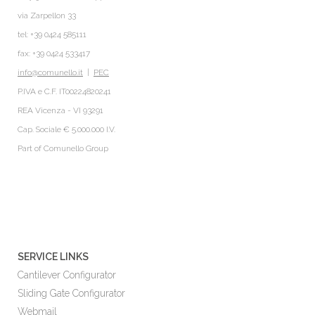
via Zarpellon 33
tel: +39 0424 585111
fax: +39 0424 533417
info@comunello.it
|
PEC
P.IVA e C.F. IT00224820241
REA Vicenza - VI 93291
Cap. Sociale € 5.000.000 I.V.
Part of
Comunello Group
SERVICE LINKS
Cantilever Configurator
Sliding Gate Configurator
Webmail