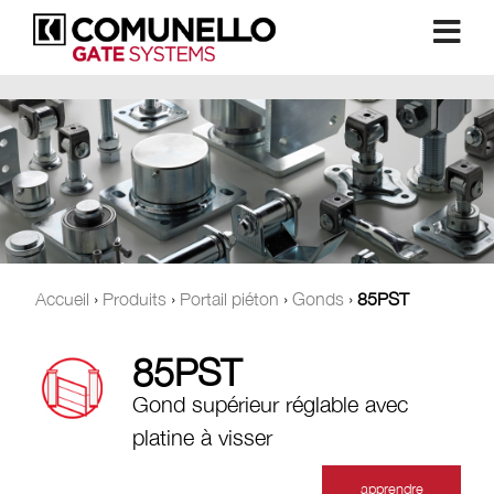
Accueil
›
Produits
›
Portail piéton
›
Gonds
›
85PST
85PST
Gond supérieur réglable avec
platine à visser
apprendre