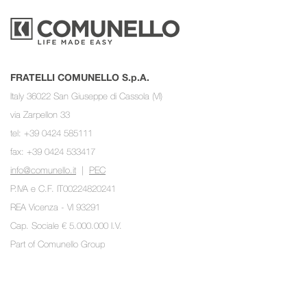
FRATELLI COMUNELLO S.p.A.
Italy 36022 San Giuseppe di Cassola (VI)
via Zarpellon 33
tel: +39 0424 585111
fax: +39 0424 533417
info@comunello.it
|
PEC
P.IVA e C.F. IT00224820241
REA Vicenza - VI 93291
Cap. Sociale € 5.000.000 I.V.
Part of
Comunello Group