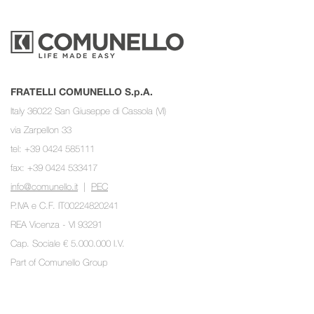
FRATELLI COMUNELLO S.p.A.
Italy 36022 San Giuseppe di Cassola (VI)
via Zarpellon 33
tel: +39 0424 585111
fax: +39 0424 533417
info@comunello.it
|
PEC
P.IVA e C.F. IT00224820241
REA Vicenza - VI 93291
Cap. Sociale € 5.000.000 I.V.
Part of
Comunello Group