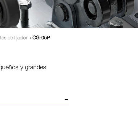
es de fijacion
›
CG-05P
equeños y grandes