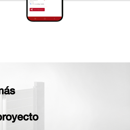
más
proyecto