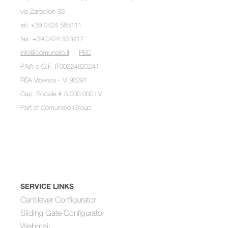
via Zarpellon 33
tel: +39 0424 585111
fax: +39 0424 533417
info@comunello.it
|
PEC
P.IVA e C.F. IT00224820241
REA Vicenza - VI 93291
Cap. Sociale € 5.000.000 I.V.
Part of
Comunello Group
SERVICE LINKS
Cantilever Configurator
Sliding Gate Configurator
Webmail