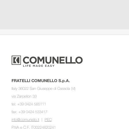
FRATELLI COMUNELLO S.p.A.
Italy 36022 San Giuseppe di Cassola (VI)
via Zarpellon 33
tel: +39 0424 585111
fax: +39 0424 533417
info@comunello.it
|
PEC
P.IVA e C.F. IT00224820241