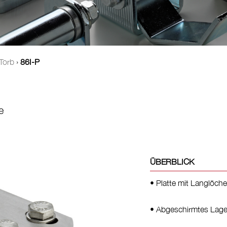
Torb
›
86I-P
e
ÜBERBLICK
• Platte mit Langlöche
• Abgeschirmtes Lager