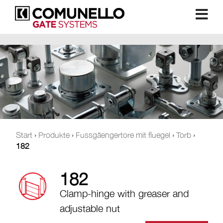
Start
›
Produkte
›
Fussgäengertore mit fluegel
›
Torb
›
182
182
Clamp-hinge with greaser and
adjustable nut