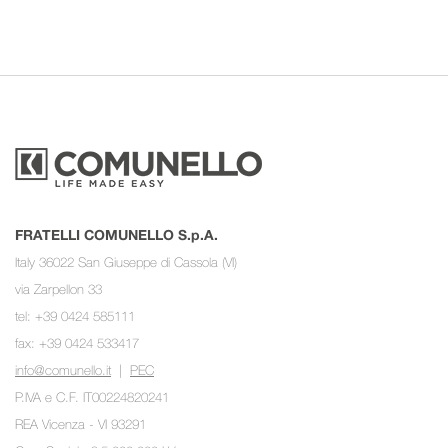
FRATELLI COMUNELLO S.p.A.
Italy 36022 San Giuseppe di Cassola (VI)
via Zarpellon 33
tel: +39 0424 585111
fax: +39 0424 533417
info@comunello.it
|
PEC
P.IVA e C.F. IT00224820241
REA Vicenza - VI 93291