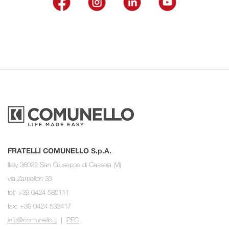
FRATELLI COMUNELLO S.p.A.
Italy 36022 San Giuseppe di Cassola (VI)
via Zarpellon 33
tel: +39 0424 585111
fax: +39 0424 533417
info@comunello.it
|
PEC