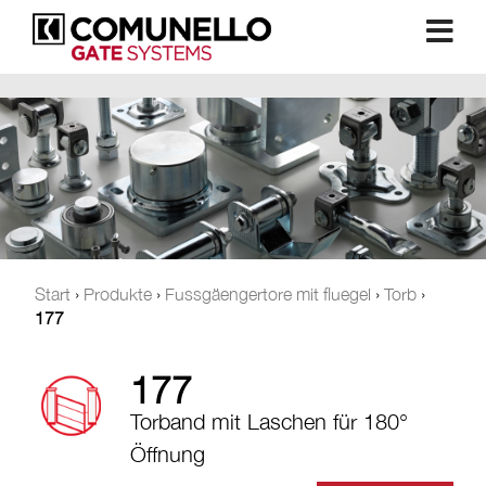
Start
›
Produkte
›
Fussgäengertore mit fluegel
›
Torb
›
177
177
Torband mit Laschen für 180°
Öffnung