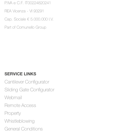
P.IVA e C.F. IT00224820241
REA Vicenza - VI 93291
Cap. Sociale € 5.000.000 I.V.
Part of
Comunello Group
SERVICE LINKS
Cantilever Configurator
Sliding Gate Configurator
Webmail
Remote Access
Property
Whistleblowing
General Conditions