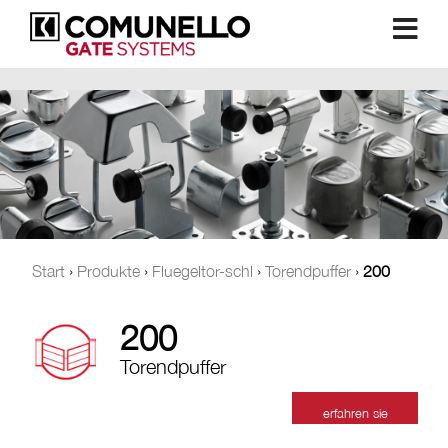
Start
›
Produkte
›
Fluegeltor-schl
›
Torendpuffer
›
200
200
Torendpuffer
erfahren sie