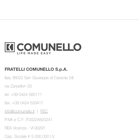
FRATELLI COMUNELLO S.p.A.
Italy 36022 San Giuseppe di Cassola (VI)
via Zarpellon 33
tel: +39 0424 585111
fax: +39 0424 533417
info@comunello.it
|
PEC
P.IVA e C.F. IT00224820241
REA Vicenza - VI 93291
Cap. Sociale € 5.000.000 I.V.