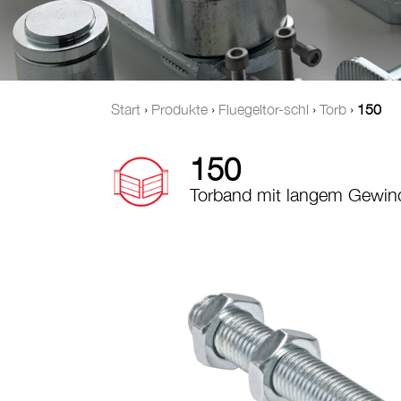
Start
›
Produkte
›
Fluegeltor-schl
›
Torb
›
150
150
Torband mit langem Gewin