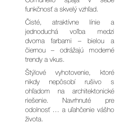
funkčnosť a skvelý vzhľad.
Čisté, atraktívne línie a
jednoduchá voľba medzi
dvoma farbami – bielou a
čiernou – odrážajú moderné
trendy a vkus.
Štýlové vyhotovenie, ktoré
nikdy nepôsobí rušivo s
ohľadom na architektonické
riešenie. Navrhnuté pre
odolnosť … a
uľahčenie vášho
života.