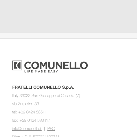
FRATELLI COMUNELLO S.p.A.
Italy 36022 San Giuseppe di Cassola (VI)
via Zarpellon 33
tel: +39 0424 585111
fax: +39 0424 533417
info@comunello.it
|
PEC
P.IVA e C.F. IT00224820241