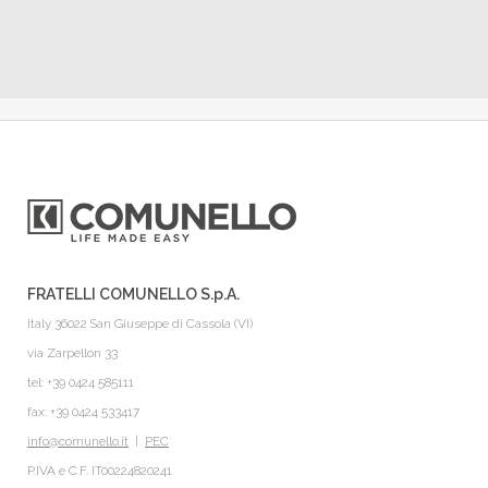
FRATELLI COMUNELLO S.p.A.
Italy 36022 San Giuseppe di Cassola (VI)
via Zarpellon 33
tel: +39 0424 585111
fax: +39 0424 533417
info@comunello.it
|
PEC
P.IVA e C.F. IT00224820241