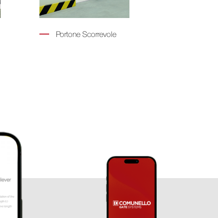
Portone Scorrevole
Portone a 