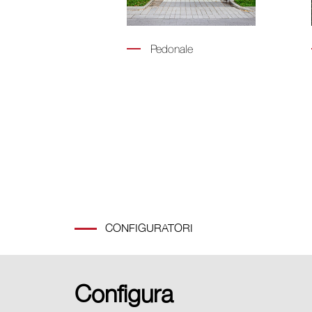
e
Pedonale
CONFIGURATORI
Configura