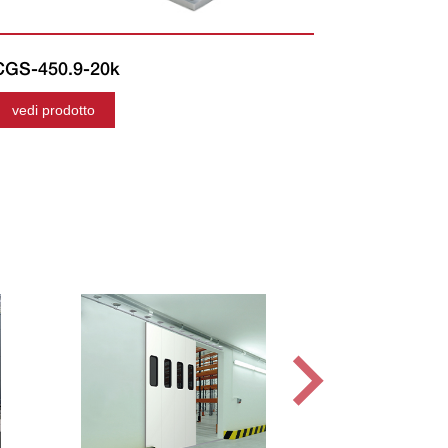
CGS-450.9-20k
vedi prodotto