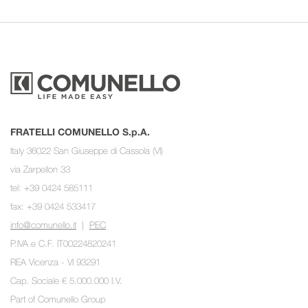
FRATELLI COMUNELLO S.p.A.
Italy 36022 San Giuseppe di Cassola (VI)
via Zarpellon 33
tel: +39 0424 585111
fax: +39 0424 533417
info@comunello.it
|
PEC
P.IVA e C.F. IT00224820241
REA Vicenza - VI 93291
Cap. Sociale € 5.000.000 I.V.
Part of
Comunello Group