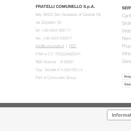
FRATELLI COMUNELLO S.p.A.
SER
Italy 36022 San Giuseppe di Cassola (VI)
Cant
via Zarpellon 33
Slid
tel: +39 0424 585111
Web
fax: +39 0424 533417
Rem
Prop
info@comunello.it
|
PEC
Whis
P.IVA e C.F. IT00224820241
Gene
REA Vicenza - VI 93291
Cap. Sociale € 5.000.000 I.V.
Priv
Part of
Comunello Group
Cook
Informat