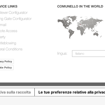
VICE LINKS
COMUNELLO IN THE WORLD
ilever Configurator
ing Gate Configurator
mail
ote Access
erty
tleblowing
ral Conditions
lingua:
Italiano
acy Policy
ie Policy
iva sulla raccolta
Le tue preferenze relative alla priva