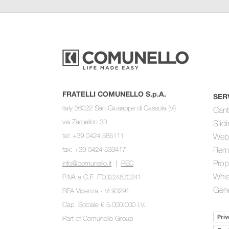
FRATELLI COMUNELLO S.p.A.
SER
Italy 36022 San Giuseppe di Cassola (VI)
Cant
via Zarpellon 33
Slid
tel: +39 0424 585111
Web
fax: +39 0424 533417
Rem
Prop
info@comunello.it
|
PEC
Whis
P.IVA e C.F. IT00224820241
Gene
REA Vicenza - VI 93291
Cap. Sociale € 5.000.000 I.V.
Priv
Part of
Comunello Group