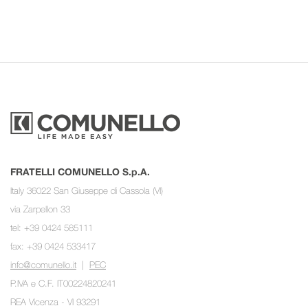
FRATELLI COMUNELLO S.p.A.
Italy 36022 San Giuseppe di Cassola (VI)
via Zarpellon 33
tel: +39 0424 585111
fax: +39 0424 533417
info@comunello.it
|
PEC
P.IVA e C.F. IT00224820241
REA Vicenza - VI 93291