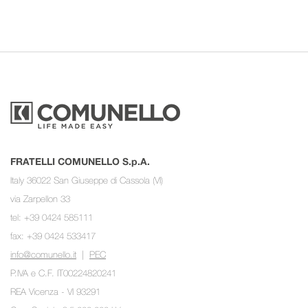
FRATELLI COMUNELLO S.p.A.
Italy 36022 San Giuseppe di Cassola (VI)
via Zarpellon 33
tel: +39 0424 585111
fax: +39 0424 533417
info@comunello.it
|
PEC
P.IVA e C.F. IT00224820241
REA Vicenza - VI 93291