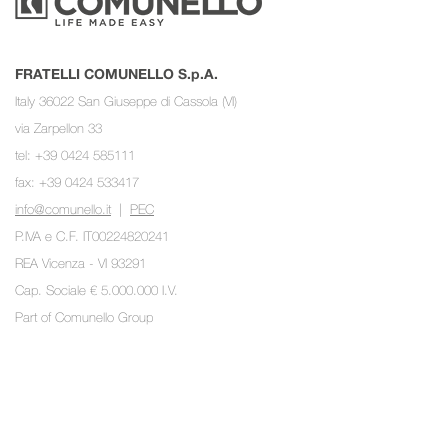
FRATELLI COMUNELLO S.p.A.
Italy 36022 San Giuseppe di Cassola (VI)
via Zarpellon 33
tel: +39 0424 585111
fax: +39 0424 533417
info@comunello.it
|
PEC
P.IVA e C.F. IT00224820241
REA Vicenza - VI 93291
Cap. Sociale € 5.000.000 I.V.
Part of
Comunello Group