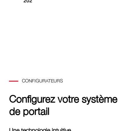
202
16
CONFIGURATEURS
Configurez votre système
de portail
Une technologie intuitive