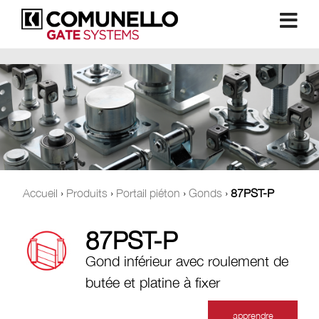
Accueil
›
Produits
›
Portail piéton
›
Gonds
›
87PST-P
87PST-P
Gond inférieur avec roulement de
butée et platine à fixer
apprendre